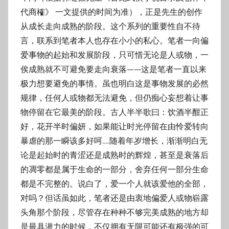
代商榷》 一文提供的时间为准），正是先生的创作
从成长走向成熟的阶段。这个系列的重要性自不待
言，联系到笔者本人也存在小小的私心。笔者一向偏
爱事物的起始和发展阶段，只可惜无论是人或物，一
俟成熟就不可避免要走向衰落——这是笔者一直以来
极力想要避免的事情。虽也明白这是事物发展的必然
规律，任何人或物都无法避免，但仍痴心妄想着让事
物停留在它最美的阶段。古人半半歌曰：饮酒半酣正
好，花开半时偏妍，如果能让时光停留在由怜爱转向
暴虐的那一瞬该多好呵……随着年岁增长，渐渐明白无
论是起始时的青涩还是成熟时的辉煌，甚至是衰落后
的凋零都是属于生命的一部分，舍弃任何一部分生命
都是不完整的。说白了，爱一个人就该爱他的全部，
对吗？但话虽如此，笔者还是由衷地偏爱人或物崭露
头角那个阶段，尽管存在种种不够完美成熟的地方却
是最具潜力的时候，不仅拥有无限可能还有极强的可