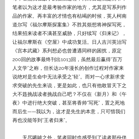
笔者以为这才是最考验作家的地方，尤其是写系列作
品的作家。再丰富的才情也有枯竭的时候，英人柯南
道尔写《福尔摩斯探案集》不胜其烦想将神探写死，
结果招来读者不满甚至威胁，只好续写《归来记》，
让福尔摩斯在《空屋》中成功复活。日人吉川英治写
《宫本武藏》系列想必也曾遭遇同样的困扰，原定
200回的故事最终刊出1013回，虽然最后赢得“百万
人文学”之称，但长达20年漫长的创作过程对作家来
说绝对是生命中无法承受之“轻”。而对一心求新求变
求突破的先生来说，更是如此，也只有他敢冒天下之
大不韪挑战读者挑战自己吧？不仅在《新月》和《午
夜》中进行绝大突破，甚至将香帅“写死”，置之死地
而后生——我以为，这才是先生的本意，只可惜我们
再也没能等到“王者归来”。
无尽唏嘘之外，笔者同时也感受到了读者那份伴