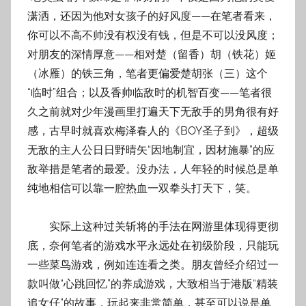
潇洒，还因为他对女孩子的好风度——在笔者看来，
你可以不高不帅没有权没有钱，但是不可以没风度；
对朋友的深情厚意——相对楚（留香）胡（铁花）姬
（冰雁）的铁三角，笔者更偏爱楚胡张（三）这个
“临时”组合；以及香帅临敌时的机智百变——笔者很
久之前就对少年漫画里打遍天下无敌手的男角很有好
感，古早时就喜欢梅泽春人的《BOY圣子到》，超级
无敌的主人公日日野晴矢“因地制宜，因材施暴”的应
敌举措是笔者的最爱。没办法，人年轻的时候总是单
纯地相信可以靠一腔热血一双拳头打天下，笑。
实际上这种过关斩将的手法在网游里体现得更彻
底，奈何笔者的游戏水平永远处在初级阶段，只能玩
一些菜鸟游戏，例如连连看之类。朋友曾经介绍过一
款叫做“心跳回忆”的养成游戏，大致相当于港版“精装
追女仔”的故事，玩起来非常简单，甚至可以说是单