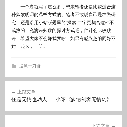
一个序就写了这么多，想来笔者还是比较适合这
种絮絮叨叨的温书方式的。笔者不敢说自己是在做研
究，还是沿用小站版题里的“探索”二字更契合这种不
成熟的，充满未知数的探讨方式吧，估计会比较琐
碎，希望大家不会嫌我罗嗦，如果有感兴趣的同好不
妨一起来，一笑。
迎风一刀斩
文
上篇文章
章
任是无情也动人——小评《多情剑客无情剑》
导
航
下篇文章