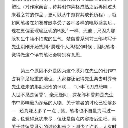
塑性（对作家而言，待其创作风格成熟之后再回过头
来看之前的作品，更可以从中窥探其成长历程），就
如同笔者在如饕餮般享受了各种各样的电影盛宴后，
现在更偏爱瑕瑜互现的B级片一样。无他，只因为那
股初生牛犊不怕虎的生气。楚留香系列前三部均写于
先生刚刚开始找到/展现个人风格的时候，因此笔者
觉得做这个读书笔记会特别有意思。
第三个原因不外是因为这个系列在先生的创作中
占有举足轻重的地位。大家都还记得先生离去时乔奇
先生送来的那副悲怆的悼联——“小李飞刀成绝响，
人世不见楚留香”。毫无疑问，探花郎和香帅是先生
书中影响最为深远的人物。关于前者的讨论已经够多
——还真嫌太多了一点，笑。笔者也不自量力写过一
些，也觉得意犹未尽，但还是留点内容给后边吧。而
关于楚留香系列的讨论相形之下则少了许多，人有时