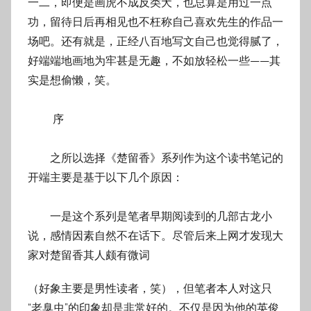
一二，即便是画虎不成反类犬，也总算是用过一点
功，留待日后再相见也不枉称自己喜欢先生的作品一
场吧。还有就是，正经八百地写文自己也觉得腻了，
好端端地画地为牢甚是无趣，不如放轻松一些——其
实是想偷懒，笑。
序
之所以选择《楚留香》系列作为这个读书笔记的
开端主要是基于以下几个原因：
一是这个系列是笔者早期阅读到的几部古龙小
说，感情因素自然不在话下。尽管后来上网才发现大
家对楚留香其人颇有微词
（好象主要是男性读者，笑），但笔者本人对这只
“老臭虫”的印象却是非常好的。不仅是因为他的英俊