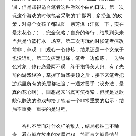
调，但是却很适合笔者这种游戏小白的口味。第一次
玩这个游戏的时候笔者采取的“广撒网，多捞鱼”的政
策，对每个女孩子都试图一亲芳泽（汗颜一下，实在
是太花心了），完全忽略了自身的修行，结果到头来
当然是竹篮打水一场空。第二次再玩的时候笔者痛改
前非，鼻观口口观心一心修炼，结果还是一个女孩子
也没追到。第三次痛定思痛，笔者一边修炼，一边物
色对象，修行恋爱两不误，终于抱得美人归。有了先
前的游戏经验，掌握了游戏要领之后，接下来笔者把
游戏里所有的美眉都狂追了一通才罢手（没办法，是
真的花心啊）。回想起来当真可笑得紧，但就是这款
貌似肤浅的游戏却给了笔者一个非常重要的启示：结
局不重要，重要的是过程。
香帅不管面对什么样的敌人，结局必胜已不稀
奇，看点就在故事的发展过程，简而言之就是情节，