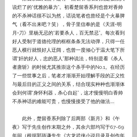
说烂了的“优雅的暴力”。初看楚留香系列也曾对香帅
的不杀神话很不以为然，话说笔者也曾经是个火暴脾
气（看不出来吧？笑），骨子里信奉的是《天涯•明
月•刀》里杨无忌的“若要杀人，百无禁忌”。每次看到
好人受制于道德伦理的框框条条无法动弹，只得一任
恶人横行就恨好人迂阔，也曾一度倾心于温大笔下所
谓“奸的好人，忠的恶人”那种说法，特别是看《杀人
者唐斩》的时候尤其推崇这个杀手中的No.1。在经历
了一些世事之后，笔者才渐渐开始理解手段的正义性
与最后目的正义之间的关系，结合现实种种也渐渐体
会到何谓“身怀利器，杀心自起”，这才慢慢明白香帅
不杀神话的难能可贵，也慢慢接受了他的做法……
此外，楚留香系列除了后两部《新月》和《午
夜》写于先生创作末期之外，其余六部均写于67-69
年间（根据郭琏谦先生《古龙武侠小说目录及创作年