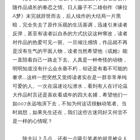
随作品成长的眷恋之情。日人藤子不二雄创作《哆拉
A梦》未完就辞世而去，后人续作的大结局一片黑
暗，完全失去了原作乐观的生活基调，迅速引来读者
反弹，甚至有读者以自杀的方式抗议这种窜改，读者
对作品的热爱可见一斑。一旦倾注感情，作品就不再
是没有生气的平面人物，读者当然希望他（或她）能
一直陪着自己一路走下去。人真是一种奇怪的动物，
明明知道没有什么会永垂不朽，却还是有着不可能的
奢求……这样一想突然又觉得读者实在是一群非常单纯
可爱的人。一次在温迷论坛潜水，看到有人在讨论温
大作品时言还是喜欢看成年的四大名捕，希望他们一
如007永远地演下去，不知为何这话很触动笔者。当
时就想，如果先生还在，我们这些古迷同好又何尝不
是一样的心情呢？
除去以上几点，还有一点吸引笔者的就是被众人