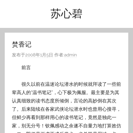
跳
苏心碧
至
内
容
焚香记
发布于
2008年1月5日
作者:
admin
前言
很久以前在温迷论坛潜水的时候就拜读了一些前
辈高人的“温书笔记”，心下极为佩服。最主要是为其
认真细致的读书态度所倾倒，言论的高妙倒在其次
了。后来陆续在各家武侠论坛潜水时也曾用心搜寻，
但鲜少再看到那样用心的读书笔记，竟然是独此一
家，别无分号！钦佩感动之余遂不自量力地打算效仿